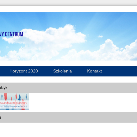
Horyzont 2020
Szkolenia
Kontakt
ktyk
e