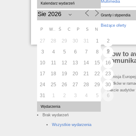
Multimedia
Kalendarz wydarzeń
Granty i stypendia
Bieżące oferty
P
W
Ś
C
P
S
N
27
28
29
30
31
1
2
9
3
4
5
6
7
8
How to av
komunik
10
11
12
13
14
15
16
17
18
19
20
21
22
23
Komisja Europej
środków w ramac
24
25
26
27
28
29
30
trakcie audytów
31
1
2
3
4
5
6
Wydarzenia
Brak wydarzeń
Wszystkie wydarzenia