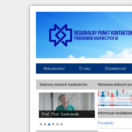
Aktualności
O nas
Działalność
Sukcesy naszych naukowców
Wymiana dobrych pra
Informacje dodatkow
Prof. Piotr Sankowski
Poradniki