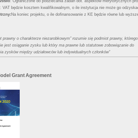
wstwo
: Ograniczone do podzlecania zadań dot. aspektów merytorycznych pro
: VAT będzie kosztem kwalifikowalnym, o ile instytucja nie może go odzyska
trzny:
Na koniec projektu, o ile dofinansowanie z KE będzie równe lub wyższe
t prawny o charakterze niezarobkowym” rozumie się podmiot prawny, którego 
ie jest osiąganie zysku lub który ma prawne lub statutowe zobowiązanie do
ia zysków między udziałowców lub indywidualnych członków”
odel Grant Agreement