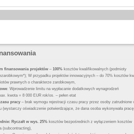
inansowania
m finansowania projektów
–
100%
kosztów kwalifikowalnych (podmioty
iezarobkowym*); W przypadku projektów innowacyjnych – do 70% kosztów kw
iotów prawnych o charakterze zarobkowym,
bowe
: Wprowadzenie limitu na wypłacanie dodatkowych wynagrodzeń
max. kwota = 8 000 EUR rok/os. – pełen etat
czasu pracy
– brak wymogu rejestracji czasu pracy przez osoby zatrudnione 
ektu (wystarczy oświadczenie potwierdzające, że dana osoba wykonywała pracę
ednie
: Ryczałt w wys. 25%
kosztów bezpośrednich z wyłączeniem kosztów
(subcontracting),