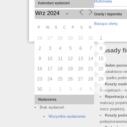
Multimedia
Kalendarz wydarzeń
Granty i stypendia
Bieżące oferty
P
W
Ś
C
P
S
N
26
27
28
29
30
31
1
2
3
4
5
6
7
8
Zasady f
9
10
11
12
13
14
15
Jeden pozio
16
17
18
19
20
21
22
o charakterze n
przypadku podm
23
24
25
26
27
28
29
Koszty oso
30
1
2
3
4
5
6
w projektach – 
Rejestracja 
Wydarzenia
realizacji proj
Brak wydarzeń
rzecz projektu),
Koszty pośr
Wszystkie wydarzenia
podwykonawstwa 