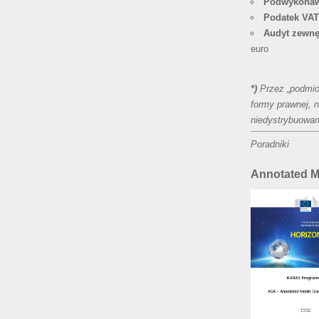
Podwykona
Podatek VAT
Audyt zewnę
euro
*)
Przez „podmio
formy prawnej, n
niedystrybuowan
Poradniki
Annotated M