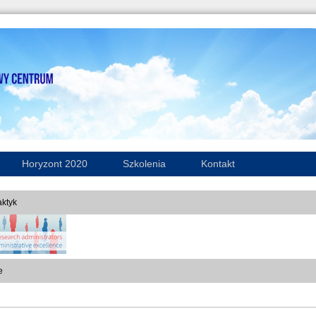
Horyzont 2020
Szkolenia
Kontakt
ktyk
e