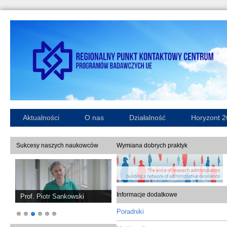
Aktualności
O nas
Działalność
Horyzont 
Sukcesy naszych naukowców
Wymiana dobrych praktyk
Informacje dodatkowe
Prof. Piotr Sankowski
Poradniki