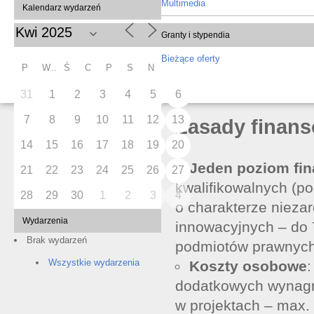
Multimedia
Kalendarz wydarzeń
Granty i stypendia
Bieżące oferty
P
W
Ś
C
P
S
N
31
1
2
3
4
5
6
7
8
9
10
11
12
13
Zasady finan
14
15
16
17
18
19
20
Jeden poziom fi
21
22
23
24
25
26
27
kwalifikowalnych (p
28
29
30
1
2
3
4
o charakterze nieza
Wydarzenia
innowacyjnych – do
Brak wydarzeń
podmiotów prawnych
Wszystkie wydarzenia
Koszty osobowe
dodatkowych wynag
w projektach – max. 