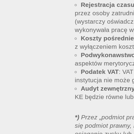
Rejestracja czas
przez osoby zatrudni
(wystarczy oświadcz
wykonywała pracę wy
Koszty pośrednie
z wyłączeniem kosz
Podwykonawstw
aspektów merytorycz
Podatek VAT
: VAT
instytucja nie może
Audyt zewnętrzny
KE będzie równe lub
*)
Przez „podmiot pr
się podmiot prawny, 
osiąganie zysku lub