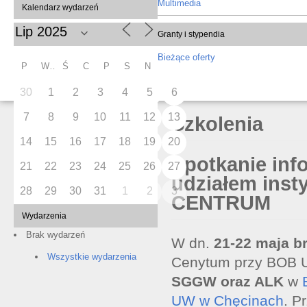
Multimedia
Kalendarz wydarzeń
Granty i stypendia
Bieżące oferty
P
W
Ś
C
P
S
N
30
1
2
3
4
5
6
7
8
9
10
11
12
13
Szkolenia
14
15
16
17
18
19
20
Spotkanie inf
21
22
23
24
25
26
27
udziałem inst
28
29
30
31
1
2
3
CENTRUM
Wydarzenia
Brak wydarzeń
W dn.
21-22 maja b
Wszystkie wydarzenia
Cenytum przy BOB UW
SGGW oraz ALK
w
UW w Chęcinach
. P