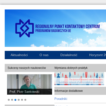
Aktualności
O nas
Działalność
Horyzont 
Sukcesy naszych naukowców
Wymiana dobrych praktyk
Informacje dodatkowe
Prof. Piotr Sankowski
Poradniki