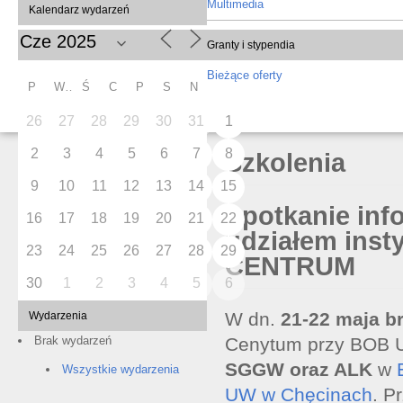
Multimedia
Kalendarz wydarzeń
Granty i stypendia
Bieżące oferty
P
W
Ś
C
P
S
N
26
27
28
29
30
31
1
2
3
4
5
6
7
8
Szkolenia
9
10
11
12
13
14
15
Spotkanie inf
16
17
18
19
20
21
22
udziałem inst
23
24
25
26
27
28
29
CENTRUM
30
1
2
3
4
5
6
W dn.
21-22 maja b
Wydarzenia
Cenytum przy BOB UW
Brak wydarzeń
SGGW oraz ALK
w
Wszystkie wydarzenia
UW w Chęcinach
. P