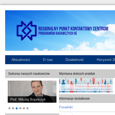
Aktualności
O nas
Działalność
Horyzont 
Sukcesy naszych naukowców
Wymiana dobrych praktyk
Informacje dodatkowe
Prof. Piotr Sankowski
Poradniki