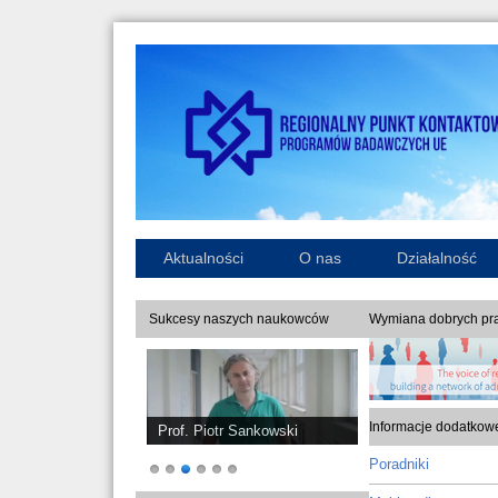
Aktualności
O nas
Działalność
Sukcesy naszych naukowców
Wymiana dobrych pra
Informacje dodatkow
Prof. Piotr Sankowski
Poradniki