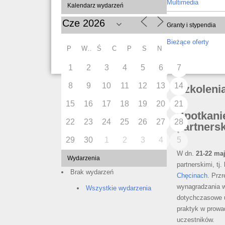
Multimedia
Kalendarz wydarzeń
Granty i stypendia
Bieżące oferty
P
W
Ś
C
P
S
N
1
2
3
4
5
6
7
8
9
10
11
12
13
14
Szkoleni
15
16
17
18
19
20
21
Spotkanie
22
23
24
25
26
27
28
partner
29
30
1
2
3
4
5
W dn.
21-22 maj
Wydarzenia
partnerskimi, tj.
Brak wydarzeń
Chęcinach
. Prz
wynagradzania w 
Wszystkie wydarzenia
dotychczasowe 
praktyk w prowa
uczestników.