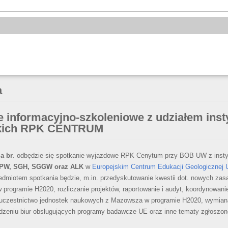
a
 informacyjno-szkoleniowe z udziałem insty
skich RPK CENTRUM
a br
. odbędzie się spotkanie wyjazdowe RPK Cenytum przy BOB UW z insty
PW, SGH, SGGW oraz ALK
w
Europejskim Centrum Edukacji Geologicznej
redmiotem spotkania będzie, m.in. przedyskutowanie kwestii dot. nowych zas
programie H2020, rozliczanie projektów, raportowanie i audyt, koordynowanie
uczestnictwo jednostek naukowych z Mazowsza w programie H2020, wymian
dzeniu biur obsługujących programy badawcze UE oraz inne tematy zgłoszon