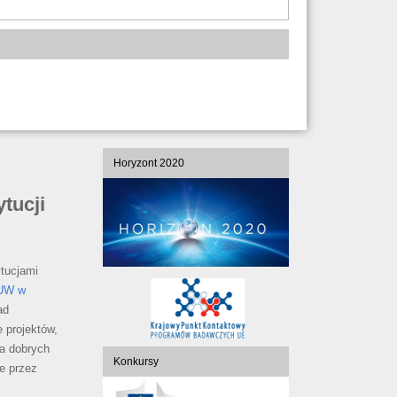
Horyzont 2020
tucji
tucjami
 UW w
ad
 projektów,
a dobrych
Konkursy
e przez