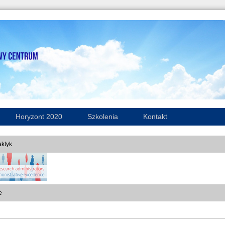
Horyzont 2020
Szkolenia
Kontakt
ktyk
e