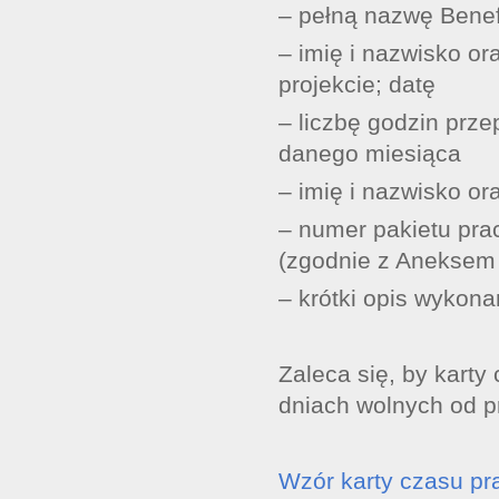
– pełną nazwę Bene
– imię i nazwisko o
projekcie; datę
– liczbę godzin prz
danego miesiąca
– imię i nazwisko o
– numer pakietu pr
(zgodnie z Aneksem
– krótki opis wykon
Zaleca się, by karty
dniach wolnych od pr
Wzór karty czasu pr