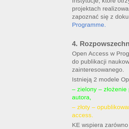
Instytucje, które ot
projektach realizow
zapoznać się z do
Programme.
4. Rozpowszechn
Open Access w Prog
do publikacji nauko
zainteresowanego.
Istnieją 2 modele Op
– zielony – złożenie
autora,
– złoty – opublikow
access.
KE wspiera zarówno z