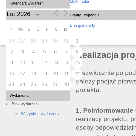
Multimedia
Kalendarz wydarzeń
Granty i stypendia
Bieżące oferty
P
W
Ś
C
P
S
N
26
27
28
29
30
31
1
2
3
4
5
6
7
8
Realizacja pro
9
10
11
12
13
14
15
Niezwłocznie po pod
16
17
18
19
20
21
22
należy podjąć pierws
23
24
25
26
27
28
1
projektu:
Wydarzenia
Brak wydarzeń
1. Poinformowanie s
Wszystkie wydarzenia
realizacji projektu,
osoby odpowiedzialne