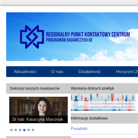
Aktualności
O nas
Działalność
Horyzont 
Sukcesy naszych naukowców
Wymiana dobrych praktyk
Informacje dodatkowe
Dr hab. Katarzyna Marciniak
Poradniki