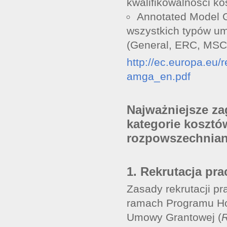
kwalifikowalności k
Annotated Model 
wszystkich typów u
(General, ERC, MSC,
http://ec.europa.eu
amga_en.pdf
Najważniejsze za
kategorie koszt
rozpowszechnian
1. Rekrutacja pr
Zasady rekrutacji p
ramach Programu Hor
Umowy Grantowej (
R