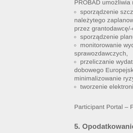
PROBAD umożliwia m
sporządzenie szcz
należytego zaplano
przez grantodawcę/-ó
sporządzenie plan
monitorowanie wy
sprawozdawczych,
przeliczanie wyd
dobowego Europejsk
minimalizowanie ry
tworzenie elektron
Participant Portal –
5. Opodatkowan