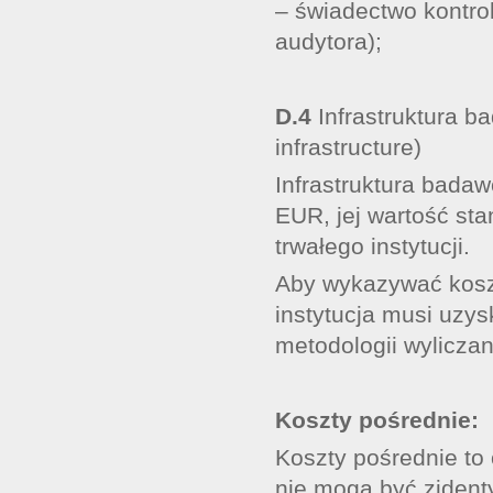
– świadectwo kontrol
audytora);
D.4
Infrastruktura b
infrastructure)
Infrastruktura badaw
EUR, jej wartość st
trwałego instytucji.
Aby wykazywać koszt
instytucja musi uzy
metodologii wyliczan
Koszty pośrednie:
Koszty pośrednie to 
nie mogą być zident