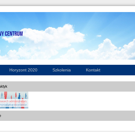
Horyzont 2020
Szkolenia
Kontakt
ktyk
e