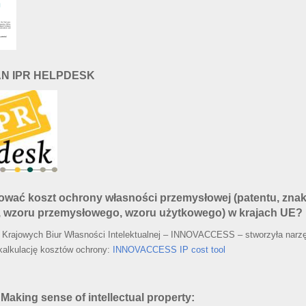
AN IPR HELPDESK
cować koszt ochrony własności przemysłowej (patentu, zna
 wzoru przemysłowego, wzoru użytkowego) w krajach UE?
 Krajowych Biur Własności Intelektualnej – INNOVACCESS – stworzyła narz
kalkulację kosztów ochrony:
INNOVACCESS IP cost tool
 Making sense of intellectual property: