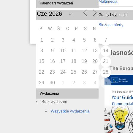
Multimedia
Kalendarz wydarzeń
Granty i stypendia
Bieżące oferty
P
W
Ś
C
P
S
N
1
2
3
4
5
6
7
8
9
10
11
12
13
14
Własność
15
16
17
18
19
20
21
1. The Euro
22
23
24
25
26
27
28
29
30
1
2
3
4
5
Wydarzenia
Brak wydarzeń
Wszystkie wydarzenia