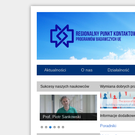
Aktualności
O nas
Działalność
Sukcesy naszych naukowców
Wymiana dobrych pra
Informacje dodatkow
Prof. Piotr Sankowski
Poradniki