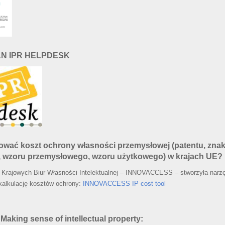
AN IPR HELPDESK
cować koszt ochrony własności przemysłowej (patentu, zna
 wzoru przemysłowego, wzoru użytkowego) w krajach UE?
 Krajowych Biur Własności Intelektualnej – INNOVACCESS – stworzyła narz
kalkulację kosztów ochrony:
INNOVACCESS IP cost tool
 Making sense of intellectual property: