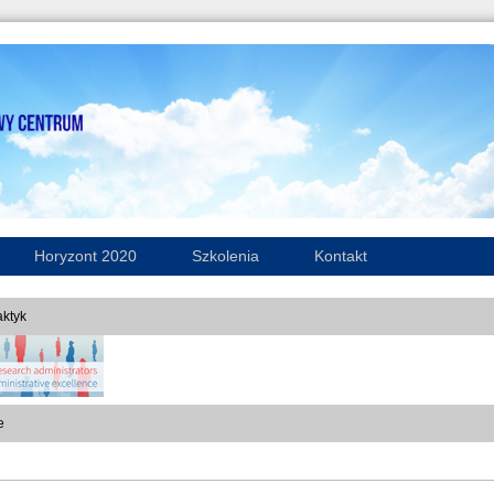
Horyzont 2020
Szkolenia
Kontakt
ktyk
e