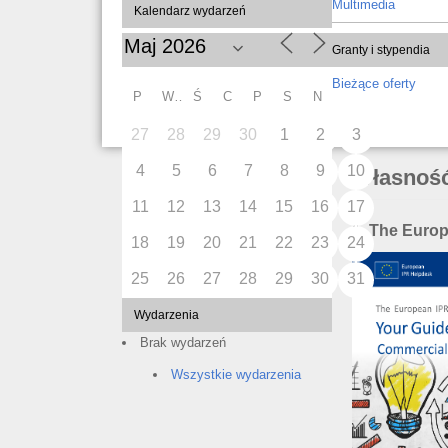
Multimedia
Kalendarz wydarzeń
Granty i stypendia
Bieżące oferty
P
W
Ś
C
P
S
N
27
28
29
30
1
2
3
4
5
6
7
8
9
10
Własność
11
12
13
14
15
16
17
1. The Euro
18
19
20
21
22
23
24
25
26
27
28
29
30
31
Wydarzenia
Brak wydarzeń
Wszystkie wydarzenia