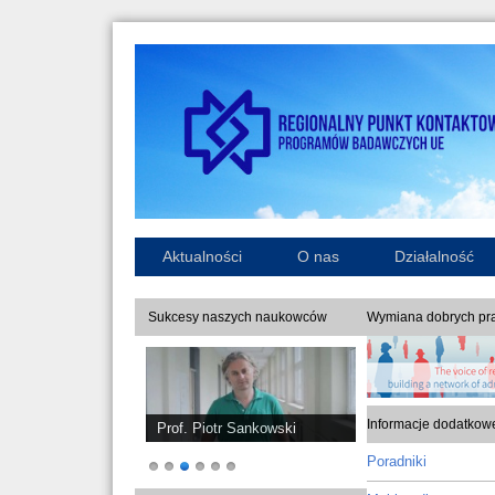
Aktualności
O nas
Działalność
Sukcesy naszych naukowców
Wymiana dobrych pra
Informacje dodatkow
Prof. Piotr Sankowski
Poradniki