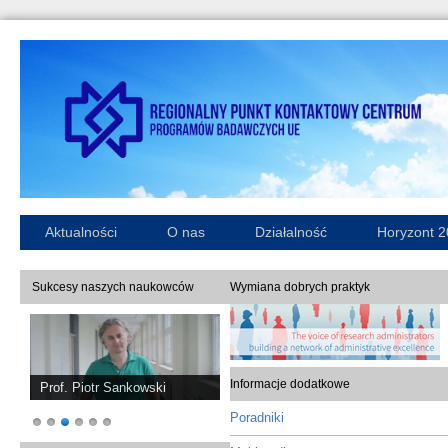
Aktualności
O nas
Działalność
Horyzont 
Sukcesy naszych naukowców
Wymiana dobrych praktyk
Informacje dodatkowe
Prof. Piotr Sankowski
Poradniki