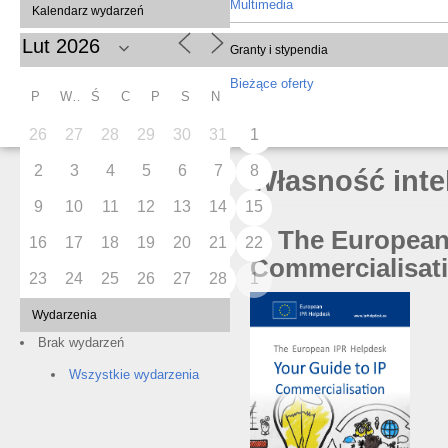
Multimedia
Kalendarz wydarzeń
Granty i stypendia
Bieżące oferty
P
W
Ś
C
P
S
N
26
27
28
29
30
31
1
2
3
4
5
6
7
8
Własność inte
9
10
11
12
13
14
15
1. The European
16
17
18
19
20
21
22
Commercialisat
23
24
25
26
27
28
1
Wydarzenia
Brak wydarzeń
Wszystkie wydarzenia