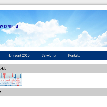
Horyzont 2020
Szkolenia
Kontakt
ktyk
e