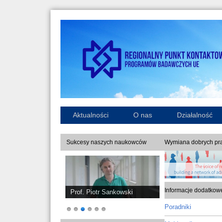
Aktualności
O nas
Działalność
Sukcesy naszych naukowców
Wymiana dobrych pra
Informacje dodatkow
Prof. Piotr Sankowski
Poradniki