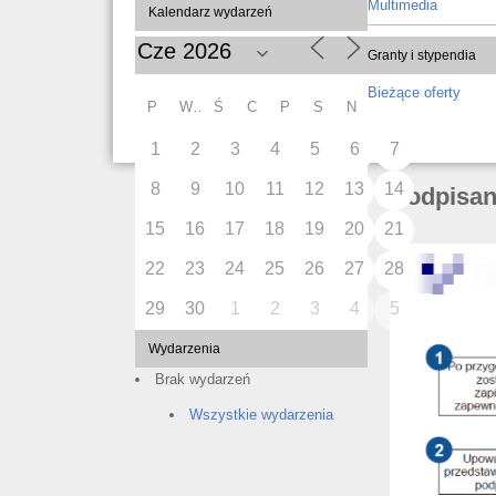
Multimedia
Kalendarz wydarzeń
Granty i stypendia
Bieżące oferty
P
W
Ś
C
P
S
N
1
2
3
4
5
6
7
8
9
10
11
12
13
14
Podpisa
15
16
17
18
19
20
21
22
23
24
25
26
27
28
29
30
1
2
3
4
5
Wydarzenia
Brak wydarzeń
Wszystkie wydarzenia