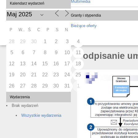
Multimedia
Kalendarz wydarzeń
Granty i stypendia
Bieżące oferty
P
W
Ś
C
P
S
N
28
29
30
1
2
3
4
5
6
7
8
9
10
11
Podpisanie u
12
13
14
15
16
17
18
19
20
21
22
23
24
25
26
27
28
29
30
31
1
Wydarzenia
Brak wydarzeń
Wszystkie wydarzenia