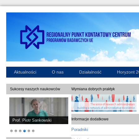
Aktualności
O nas
Działalność
Horyzont 
Sukcesy naszych naukowców
Wymiana dobrych praktyk
Informacje dodatkowe
Dr hab. Katarzyna Marciniak
Poradniki