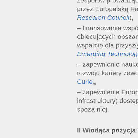
zespołów prowadzący
przez Europejską R
Research Council
),
– finansowanie wspó
obiecujących obszar
wsparcie dla przyszł
Emerging Technolog
– zapewnienie nauk
rozwoju kariery zawo
Curie
„,
– zapewnienie Euro
infrastruktury) dost
spoza niej.
II Wiodąca pozycja 