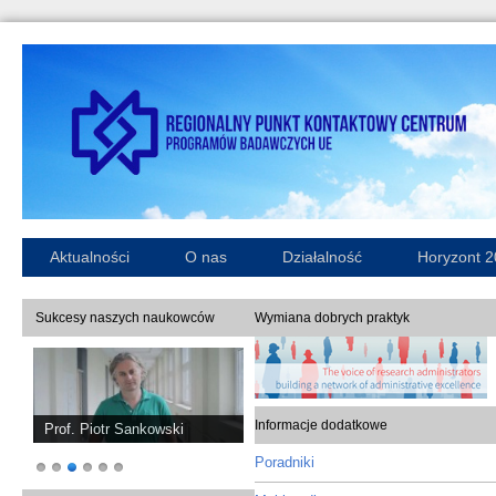
Aktualności
O nas
Działalność
Horyzont 
Sukcesy naszych naukowców
Wymiana dobrych praktyk
Informacje dodatkowe
Prof. Piotr Sankowski
Poradniki