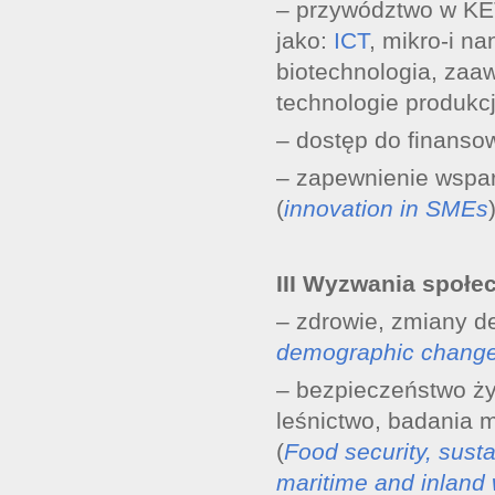
– przywództwo w KE
jako:
ICT
, mikro-i na
biotechnologia, za
technologie produkcj
– dostęp do finanso
– zapewnienie wspar
(
innovation in SMEs
III Wyzwania społec
– zdrowie, zmiany d
demographic change
– bezpieczeństwo ży
leśnictwo, badania 
(
Food security, susta
maritime and inland