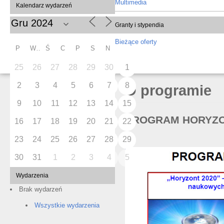
Multimedia
Kalendarz wydarzeń
Granty i stypendia
Bieżące oferty
P
W
Ś
C
P
S
N
25
26
27
28
29
30
1
2
3
4
5
6
7
8
O programie
9
10
11
12
13
14
15
PROGRAM HORYZO
16
17
18
19
20
21
22
23
24
25
26
27
28
29
30
31
1
2
3
4
5
Wydarzenia
Brak wydarzeń
Wszystkie wydarzenia