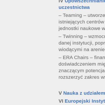
IV
Upowszechnianie
uczestnictwa
– Teaming – utworze
istniejących centrów
jednostki naukowe w 
– Twinning – wzmoc
danej instytucji, po
wiodącymi na areni
– ERA Chairs – fina
doświadczeniem mię
znaczącym potencja
rozszerzyć zakres w
V
Nauka z udziałem
VI
Europejski Instyt