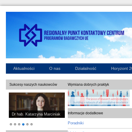
Aktualności
O nas
Działalność
Horyzont 
Sukcesy naszych naukowców
Wymiana dobrych praktyk
Informacje dodatkowe
Dr hab. Katarzyna Marciniak
Poradniki