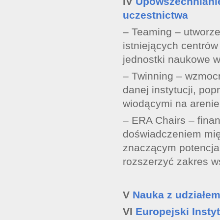
IV
Upowszechnianie
uczestnictwa
– Teaming – utworze
istniejących centrów
jednostki naukowe w 
– Twinning – wzmoc
danej instytucji, po
wiodącymi na areni
– ERA Chairs – fina
doświadczeniem mię
znaczącym potencja
rozszerzyć zakres w
V
Nauka z udziałem
VI
Europejski Instyt