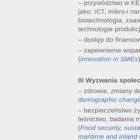
– przywództwo w KE
jako:
ICT
, mikro-i na
biotechnologia, za
technologie produkcj
– dostęp do finanso
– zapewnienie wspar
(
innovation in SMEs
III Wyzwania społec
– zdrowie, zmiany d
demographic change
– bezpieczeństwo ży
leśnictwo, badania 
(
Food security, susta
maritime and inland