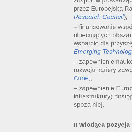
zespołów prowadzący
przez Europejską R
Research Council
),
– finansowanie wspó
obiecujących obszar
wsparcie dla przyszł
Emerging Technolog
– zapewnienie nauk
rozwoju kariery zawo
Curie
„,
– zapewnienie Euro
infrastruktury) dost
spoza niej.
II Wiodąca pozycja 