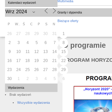
Multimedia
Kalendarz wydarzeń
Granty i stypendia
Bieżące oferty
P
W
Ś
C
P
S
N
26
27
28
29
30
31
1
2
3
4
5
6
7
8
O programie
9
10
11
12
13
14
15
PROGRAM HORYZO
16
17
18
19
20
21
22
23
24
25
26
27
28
29
30
1
2
3
4
5
6
Wydarzenia
Brak wydarzeń
Wszystkie wydarzenia