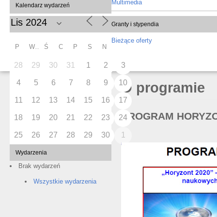
Multimedia
Kalendarz wydarzeń
Granty i stypendia
Bieżące oferty
P
W
Ś
C
P
S
N
28
29
30
31
1
2
3
4
5
6
7
8
9
10
O programie
11
12
13
14
15
16
17
PROGRAM HORYZO
18
19
20
21
22
23
24
25
26
27
28
29
30
1
Wydarzenia
Brak wydarzeń
Wszystkie wydarzenia