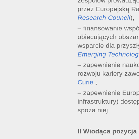
zespołów prowadzący
przez Europejską R
Research Council
),
– finansowanie wspó
obiecujących obszar
wsparcie dla przyszł
Emerging Technolog
– zapewnienie nauk
rozwoju kariery zawo
Curie
„,
– zapewnienie Euro
infrastruktury) dost
spoza niej.
II Wiodąca pozycja 