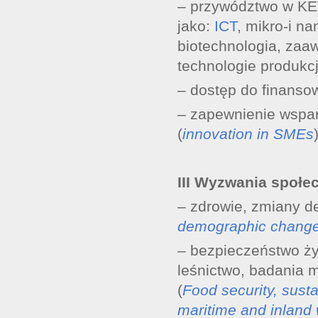
– przywództwo w KE
jako:
ICT
, mikro-i na
biotechnologia, za
technologie produkcj
– dostęp do finanso
– zapewnienie wspar
(
innovation in SMEs
III Wyzwania społec
– zdrowie, zmiany d
demographic change
– bezpieczeństwo ży
leśnictwo, badania 
(
Food security, susta
maritime and inland