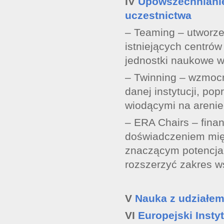
IV
Upowszechnianie
uczestnictwa
– Teaming – utworze
istniejących centrów
jednostki naukowe w 
– Twinning – wzmoc
danej instytucji, po
wiodącymi na areni
– ERA Chairs – fina
doświadczeniem mię
znaczącym potencja
rozszerzyć zakres w
V
Nauka z udziałem
VI
Europejski Instyt