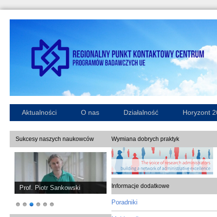
Aktualności
O nas
Działalność
Horyzont 
Sukcesy naszych naukowców
Wymiana dobrych praktyk
Informacje dodatkowe
Prof. Piotr Sankowski
Poradniki