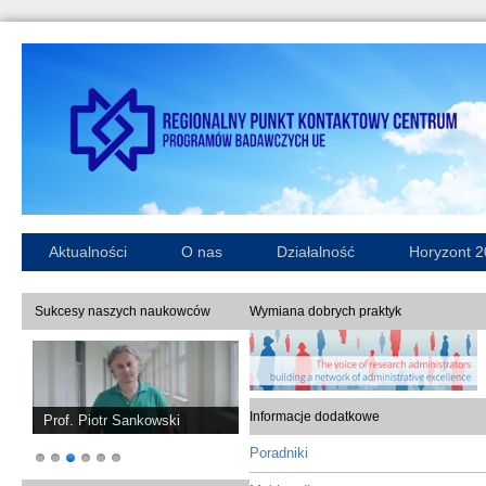
Aktualności
O nas
Działalność
Horyzont 
Sukcesy naszych naukowców
Wymiana dobrych praktyk
Informacje dodatkowe
Prof. Piotr Sankowski
Poradniki