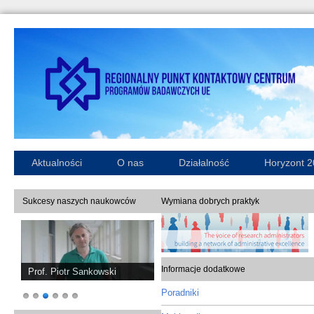
Aktualności
O nas
Działalność
Horyzont 
Sukcesy naszych naukowców
Wymiana dobrych praktyk
Informacje dodatkowe
Prof. Piotr Sankowski
Poradniki