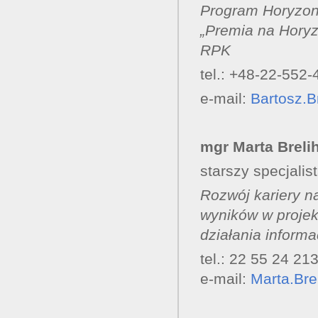
Program Horyzon
„Premia na Horyzo
RPK
tel.: +48-22-552-
e-mail:
Bartosz.
mgr Marta Brel
starszy specjalis
Rozwój kariery n
wyników w proje
działania inform
tel.: 22 55 24 21
e-mail:
Marta.Br