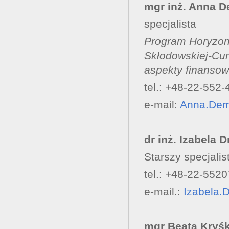
mgr inż. Anna 
specjalista
Program Horyzont
Skłodowskiej-Cu
aspekty finanso
tel.: +48-22-552-
e-mail:
Anna.Dem
dr inż. Izabela 
Starszy specjalis
tel.: +48-22-552
e-mail.:
Izabela.
mgr Beata Kryśk