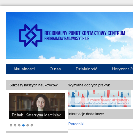
Aktualności
O nas
Działalność
Horyzont 
Sukcesy naszych naukowców
Wymiana dobrych praktyk
Informacje dodatkowe
Dr hab. Katarzyna Marciniak
Poradniki