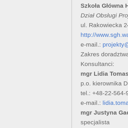
Szkoła Główna 
Dział Obsługi Pr
ul. Rakowiecka 
http://www.sgh.w
e-mail.:
projekty
Zakres doradztw
Konsultanci:
mgr Lidia Toma
p.o. kierownika D
tel.: +48-22-564-
e-mail.:
lidia.to
mgr Justyna Ga
specjalista