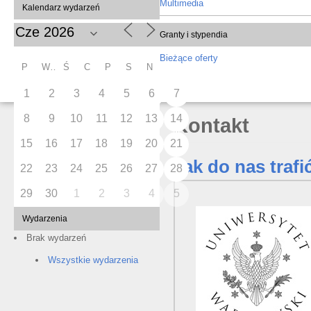
Multimedia
Kalendarz wydarzeń
Granty i stypendia
Bieżące oferty
P
W
Ś
C
P
S
N
1
2
3
4
5
6
7
8
9
10
11
12
13
14
Kontakt
15
16
17
18
19
20
21
Jak do nas trafi
22
23
24
25
26
27
28
29
30
1
2
3
4
5
Wydarzenia
Brak wydarzeń
Wszystkie wydarzenia