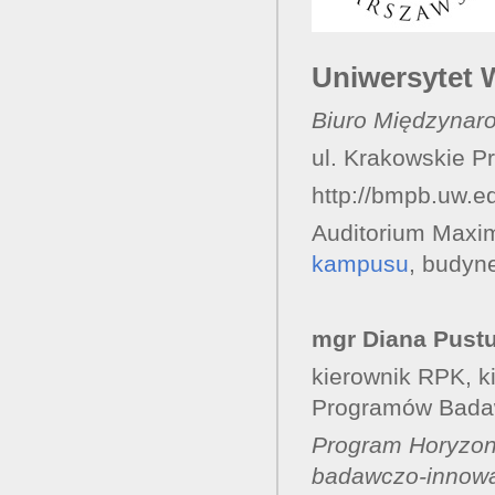
Uniwersytet 
Biuro Międzyna
ul. Krakowskie 
http://bmpb.uw.ed
Auditorium Maximu
kampusu
, budyne
mgr Diana Pustu
kierownik RPK, 
Programów Bada
Program Horyzont
badawczo-innowac