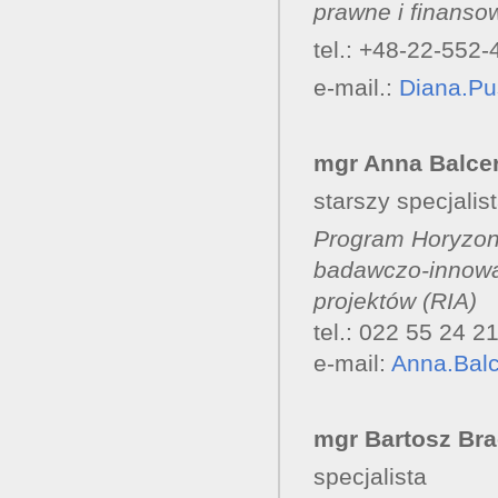
prawne i finansow
tel.: +48-22-552-
e-mail.:
Diana.Pu
mgr Anna Balce
starszy specjalis
Program Horyzont
badawczo-innowac
projektów (RIA)
tel.: 022 55 24 2
e-mail:
Anna.Bal
mgr Bartosz Br
specjalista