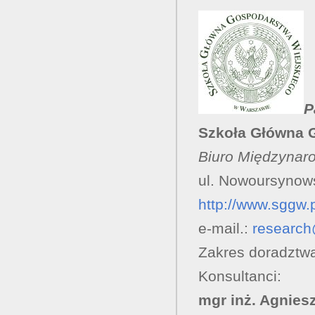
P
Szkoła Główna 
Biuro Międzynar
ul. Nowoursynow
http://www.sggw.
e-mail.:
research
Zakres doradztw
Konsultanci:
mgr inż. Agnies