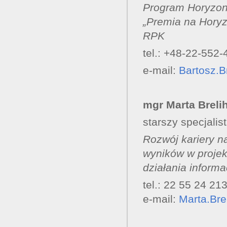
Program Horyzon
„Premia na Horyzo
RPK
tel.: +48-22-552-
e-mail:
Bartosz.
mgr Marta Brel
starszy specjalis
Rozwój kariery n
wyników w proje
działania inform
tel.: 22 55 24 21
e-mail:
Marta.Br