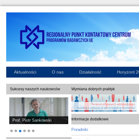
Aktualności
O nas
Działalność
Horyzont 
Sukcesy naszych naukowców
Wymiana dobrych praktyk
Informacje dodatkowe
Prof. Piotr Sankowski
Poradniki