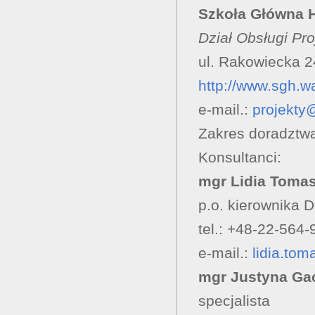
Szkoła Główna 
Dział Obsługi Pr
ul. Rakowiecka 
http://www.sgh.w
e-mail.:
projekty
Zakres doradztw
Konsultanci:
mgr Lidia Toma
p.o. kierownika D
tel.: +48-22-564-
e-mail.:
lidia.to
mgr Justyna Ga
specjalista