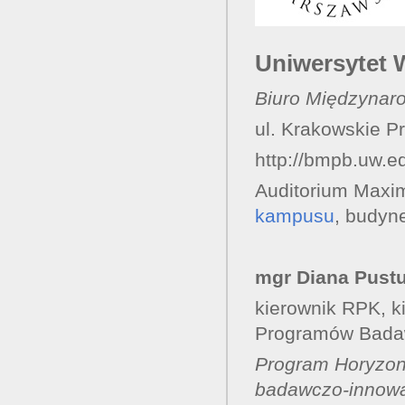
Uniwersytet 
Biuro Międzyna
ul. Krakowskie 
http://bmpb.uw.ed
Auditorium Maximu
kampusu
, budyne
mgr Diana Pustu
kierownik RPK, 
Programów Bada
Program Horyzont
badawczo-innowac