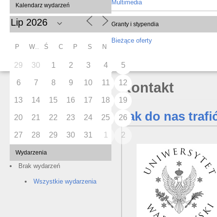
Multimedia
Kalendarz wydarzeń
Granty i stypendia
Bieżące oferty
P
W
Ś
C
P
S
N
29
30
1
2
3
4
5
6
7
8
9
10
11
12
Kontakt
13
14
15
16
17
18
19
Jak do nas trafi
20
21
22
23
24
25
26
27
28
29
30
31
1
2
Wydarzenia
Brak wydarzeń
Wszystkie wydarzenia