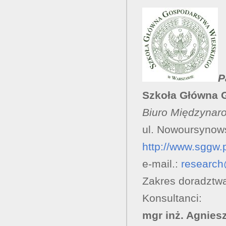
P
Szkoła Główna 
Biuro Międzynar
ul. Nowoursynow
http://www.sggw.
e-mail.:
research
Zakres doradztw
Konsultanci:
mgr inż. Agnies