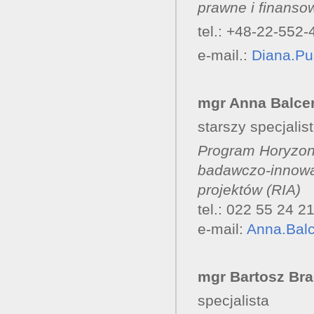
prawne i finansow
tel.: +48-22-552-
e-mail.:
Diana.Pu
mgr Anna Balce
starszy specjalis
Program Horyzont
badawczo-innowac
projektów (RIA)
tel.: 022 55 24 2
e-mail:
Anna.Bal
mgr Bartosz Br
specjalista