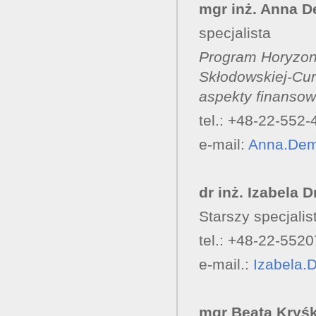
mgr inż. Anna 
specjalista
Program Horyzont
Skłodowskiej-Cu
aspekty finanso
tel.: +48-22-552-
e-mail:
Anna.Dem
dr inż. Izabela 
Starszy specjalis
tel.: +48-22-552
e-mail.:
Izabela.
mgr Beata Kryśk