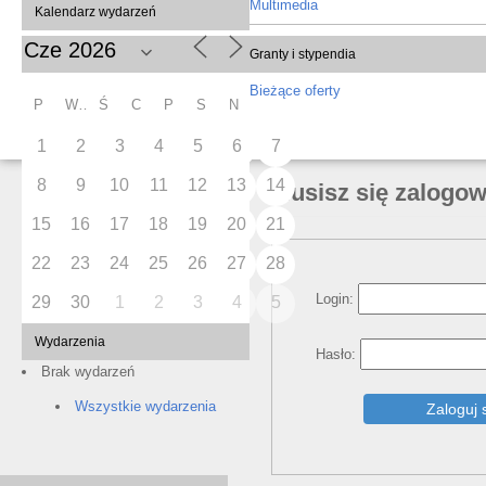
Multimedia
Kalendarz wydarzeń
Granty i stypendia
Bieżące oferty
P
W
Ś
C
P
S
N
1
2
3
4
5
6
7
8
9
10
11
12
13
14
Musisz się zalogo
15
16
17
18
19
20
21
22
23
24
25
26
27
28
Login:
29
30
1
2
3
4
5
Wydarzenia
Hasło:
Brak wydarzeń
Wszystkie wydarzenia