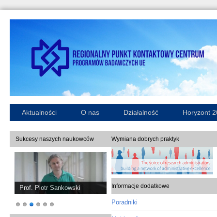
Aktualności
O nas
Działalność
Horyzont 
Sukcesy naszych naukowców
Wymiana dobrych praktyk
Informacje dodatkowe
Prof. Piotr Sankowski
Poradniki