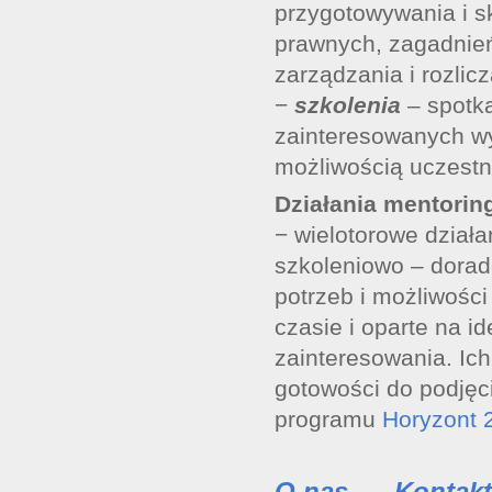
przygotowywania i s
prawnych, zagadnień
zarządzania i rozlic
−
szkolenia
– spotk
zainteresowanych w
możliwością uczest
Działania mentorin
− wielotorowe działa
szkoleniowo – dora
potrzeb i możliwośc
czasie i oparte na i
zainteresowania. Ich
gotowości do podjęc
programu
Horyzont 
O nas
Kontakt