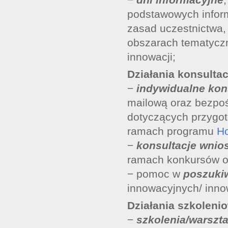
podstawowych infor
zasad uczestnictwa
obszarach tematyczn
innowacji;
Działania konsultac
−
indywidualne kon
mailową oraz bezpoś
dotyczących przygot
ramach programu
Ho
−
konsultacje wnio
ramach konkursów o
− pomoc w
poszuki
innowacyjnych/ inno
Działania szkoleni
−
szkolenia/warszt