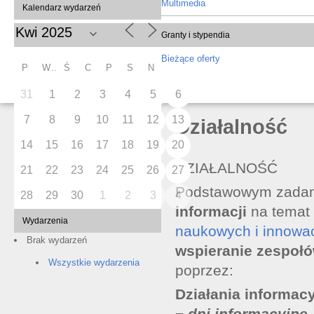
Multimedia
Kalendarz wydarzeń
Granty i stypendia
Bieżące oferty
P
W
Ś
C
P
S
N
31
1
2
3
4
5
6
7
8
9
10
11
12
13
Działalność
14
15
16
17
18
19
20
DZIAŁALNOŚĆ
21
22
23
24
25
26
27
Podstawowym zada
28
29
30
1
2
3
4
informacji
na temat
Wydarzenia
naukowych i innowac
Brak wydarzeń
wspieranie zespoł
Wszystkie wydarzenia
poprzez:
Działania informacy
−
dni informacyjne