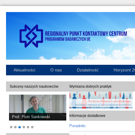
Aktualności
O nas
Działalność
Horyzont 
Sukcesy naszych naukowców
Wymiana dobrych praktyk
Informacje dodatkowe
Prof. Piotr Sankowski
Poradniki