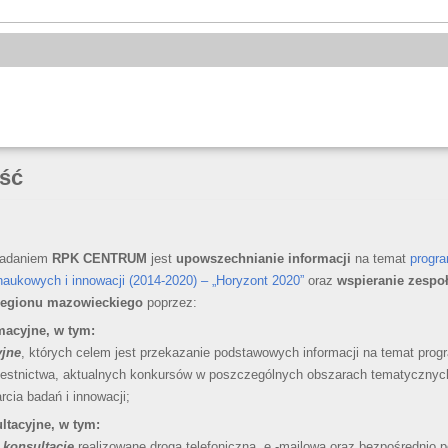
ość
zadaniem
RPK CENTRUM
jest
upowszechnianie informacji
na temat
progr
naukowych i innowacji (2014-2020) – „Horyzont 2020”
oraz
wspieranie zespo
regionu mazowieckiego
poprzez:
macyjne, w tym:
yjne
, których celem jest przekazanie podstawowych informacji na temat pro
zestnictwa, aktualnych konkursów w poszczególnych obszarach tematycznyc
cia badań i innowacji;
ltacyjne, w tym:
 konsultacje
realizowane drogą telefoniczną, e -mailową oraz bezpośrednio 