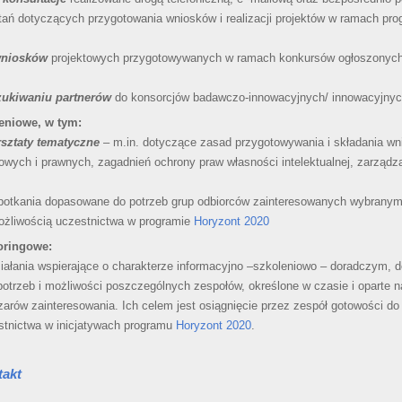
tań dotyczących przygotowania wniosków i realizacji projektów w ramach pr
wniosków
projektowych przygotowywanych w ramach konkursów ogłoszonych
ukiwaniu partnerów
do konsorcjów badawczo-innowacyjnych/ innowacyjnyc
leniowe, w tym:
rsztaty tematyczne
– m.in. dotyczące zasad przygotowywania i składania wn
wych i prawnych, zagadnień ochrony praw własności intelektualnej, zarządzan
potkania dopasowane do potrzeb grup odbiorców zainteresowanych wybranym
żliwością uczestnictwa w programie
Horyzont 2020
oringowe:
ziałania wspierające o charakterze informacyjno –szkoleniowo – doradczym,
otrzeb i możliwości poszczególnych zespołów, określone w czasie i oparte na
arów zainteresowania. Ich celem jest osiągnięcie przez zespół gotowości do
tnictwa w inicjatywach programu
Horyzont 2020
.
takt