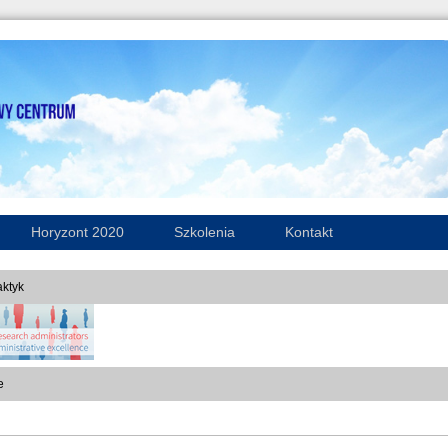
Horyzont 2020
Szkolenia
Kontakt
ktyk
e