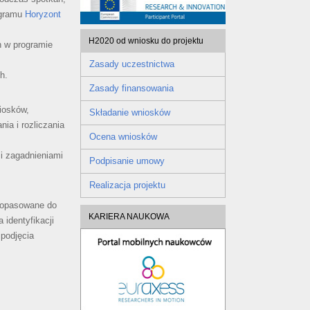
ogramu
Horyzont
H2020 od wniosku do projektu
 w programie
Zasady uczestnictwa
h.
Zasady finansowania
iosków,
Składanie wniosków
ia i rozliczania
Ocena wniosków
i zagadnieniami
Podpisanie umowy
Realizacja projektu
 dopasowane do
KARIERA NAUKOWA
 identyfikacji
 podjęcia