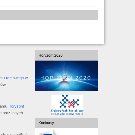
Horyzont 2020
amu ramowego w
łów
gramu
Horyzont
h oraz innych
Konkursy
podczas spotkań,