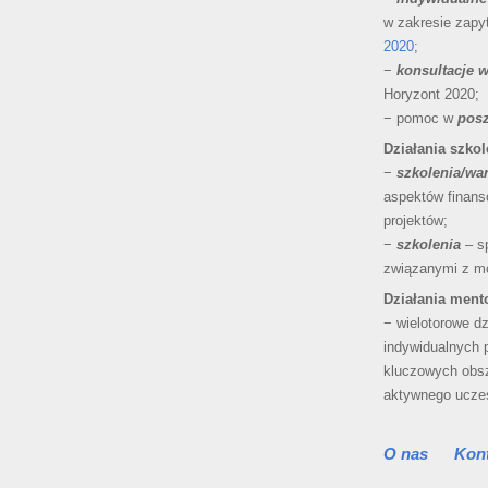
w zakresie zapy
2020
;
−
konsultacje 
Horyzont 2020;
− pomoc w
posz
Działania szko
−
szkolenia/wa
aspektów finanso
projektów;
−
szkolenia
– s
związanymi z mo
Działania ment
− wielotorowe d
indywidualnych p
kluczowych obsz
aktywnego uczes
O nas
Kon