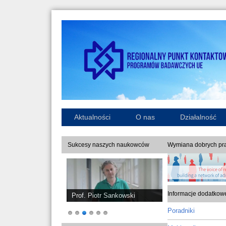
Aktualności
O nas
Działalność
Sukcesy naszych naukowców
Wymiana dobrych pra
Informacje dodatkow
Prof. Piotr Sankowski
Poradniki