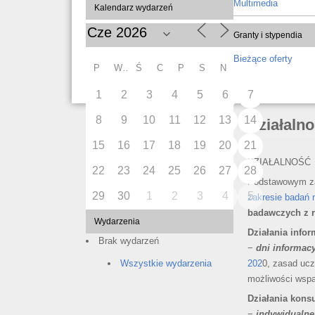
Multimedia
Kalendarz wydarzeń
Granty i stypendia
Bieżące oferty
P
W
Ś
C
P
S
N
1
2
3
4
5
6
7
8
9
10
11
12
13
14
Działaln
15
16
17
18
19
20
21
DZIAŁALNOŚĆ
22
23
24
25
26
27
28
Podstawowym 
29
30
1
2
3
4
5
zakresie badań 
badawczych z 
Wydarzenia
Działania infor
Brak wydarzeń
−
dni informac
202
0, zasad uc
Wszystkie wydarzenia
możliwości wspar
Działania konsu
−
indywidualne