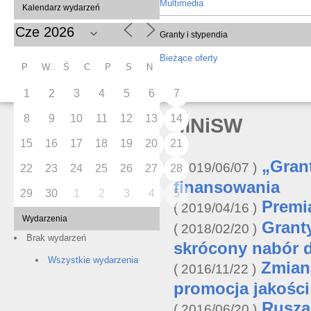
Multimedia
Kalendarz wydarzeń
Granty i stypendia
Bieżące oferty
P
W
Ś
C
P
S
N
1
2
3
4
5
6
7
8
9
10
11
12
13
14
MNiSW
15
16
17
18
19
20
21
„Gran
2019/06/07
22
23
24
25
26
27
28
finansowania
29
30
1
2
3
4
5
Premi
2019/04/16
Wydarzenia
Granty
2018/02/20
Brak wydarzeń
skrócony nabór d
Wszystkie wydarzenia
Zmian
2016/11/22
promocja jakośc
Rusza
2016/06/20