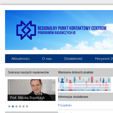
Aktualności
O nas
Działalność
Horyzont 
Sukcesy naszych naukowców
Wymiana dobrych praktyk
Informacje dodatkowe
Prof. Mikołaj Bojańczyk
Poradniki