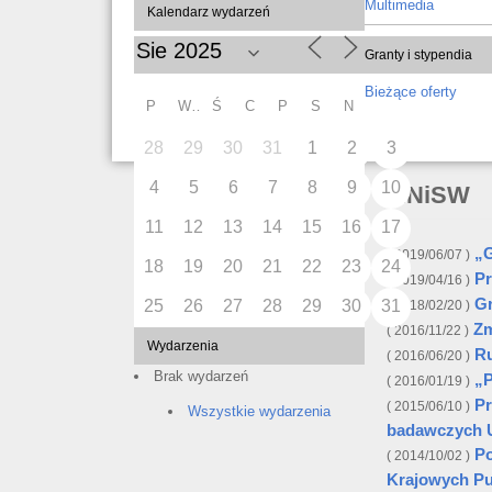
Multimedia
Kalendarz wydarzeń
Granty i stypendia
Bieżące oferty
P
W
Ś
C
P
S
N
28
29
30
31
1
2
3
4
5
6
7
8
9
10
MNiSW
11
12
13
14
15
16
17
„G
2019/06/07
18
19
20
21
22
23
24
Pr
2019/04/16
Gr
25
26
27
28
29
30
31
2018/02/20
Zm
2016/11/22
Wydarzenia
Ru
2016/06/20
Brak wydarzeń
„P
2016/01/19
Pr
2015/06/10
Wszystkie wydarzenia
badawczych U
Po
2014/10/02
Krajowych P