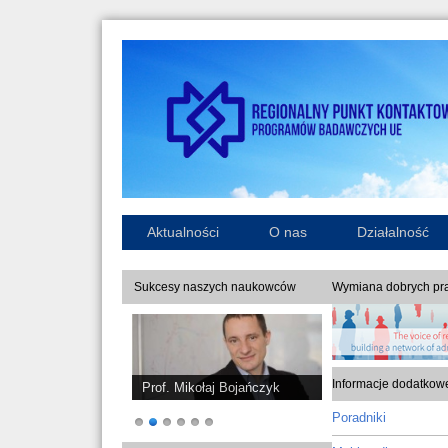
Aktualności
O nas
Działalność
Sukcesy naszych naukowców
Wymiana dobrych pra
Informacje dodatkow
Prof. Mikołaj Bojańczyk
Poradniki