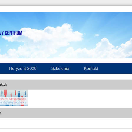
Horyzont 2020
Szkolenia
Kontakt
ktyk
e