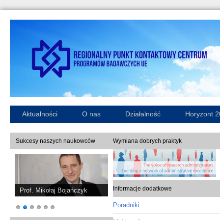
Aktualności
O nas
Działalność
Horyzont 
Sukcesy naszych naukowców
Wymiana dobrych praktyk
Informacje dodatkowe
Prof. Mikołaj Bojańczyk
Poradniki