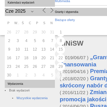
Multimedia
Kalendarz wydarzeń
Granty i stypendia
Bieżące oferty
P
W
Ś
C
P
S
N
26
27
28
29
30
31
1
2
3
4
5
6
7
8
MNiSW
9
10
11
12
13
14
15
„Gran
2019/06/07
16
17
18
19
20
21
22
finansowania
23
24
25
26
27
28
29
Premi
2019/04/16
30
1
2
3
4
5
6
Granty
2018/02/20
skrócony nabór d
Wydarzenia
Brak wydarzeń
Zmian
2016/11/22
promocja jakośc
Wszystkie wydarzenia
Rusza
2016/06/20