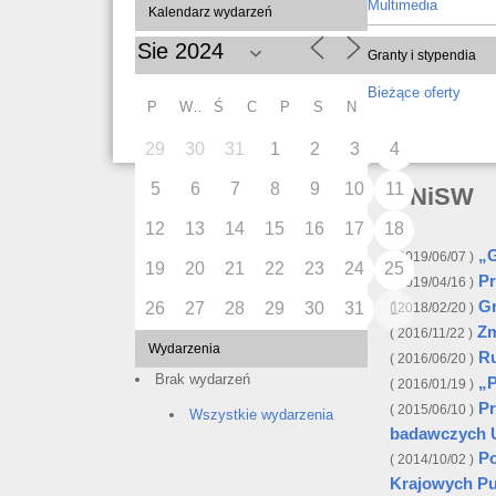
Multimedia
Kalendarz wydarzeń
Granty i stypendia
Bieżące oferty
P
W
Ś
C
P
S
N
29
30
31
1
2
3
4
5
6
7
8
9
10
11
MNiSW
12
13
14
15
16
17
18
„G
2019/06/07
19
20
21
22
23
24
25
Pr
2019/04/16
Gr
26
27
28
29
30
31
1
2018/02/20
Zm
2016/11/22
Wydarzenia
Ru
2016/06/20
Brak wydarzeń
„P
2016/01/19
Pr
2015/06/10
Wszystkie wydarzenia
badawczych U
Po
2014/10/02
Krajowych P