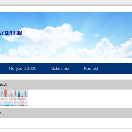
Horyzont 2020
Szkolenia
Kontakt
ktyk
e