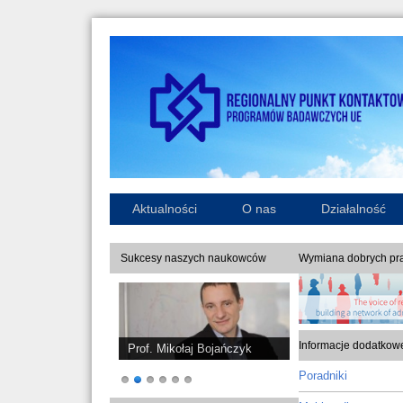
Aktualności
O nas
Działalność
Sukcesy naszych naukowców
Wymiana dobrych pra
Informacje dodatkow
Prof. Mikołaj Bojańczyk
Poradniki