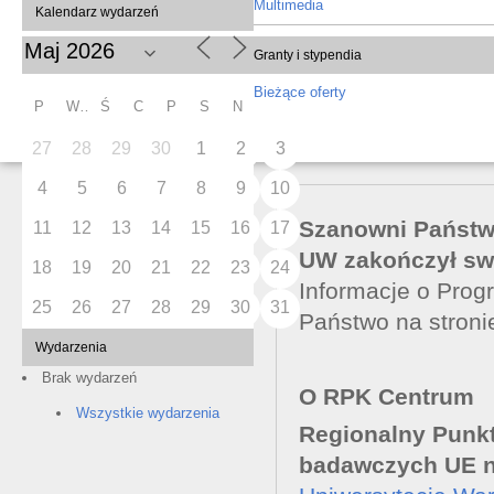
Multimedia
Kalendarz wydarzeń
Granty i stypendia
Bieżące oferty
P
W
Ś
C
P
S
N
27
28
29
30
1
2
3
4
5
6
7
8
9
10
Szanowni Państ
11
12
13
14
15
16
17
UW zakończył swo
18
19
20
21
22
23
24
Informacje o Pro
25
26
27
28
29
30
31
Państwo na stron
Wydarzenia
Brak wydarzeń
O RPK Centrum
Wszystkie wydarzenia
Regionalny Punk
badawczych UE 