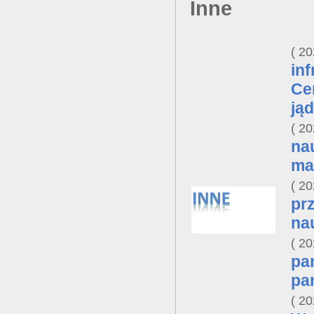
Inne
20
in
Ce
ją
20
na
ma
20
pr
na
20
pa
pa
20