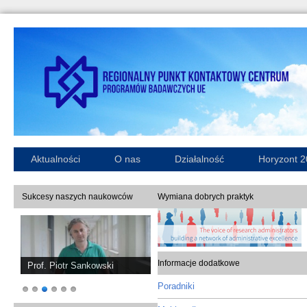
Aktualności
O nas
Działalność
Horyzont 
Sukcesy naszych naukowców
Wymiana dobrych praktyk
Informacje dodatkowe
Prof. Piotr Sankowski
Poradniki