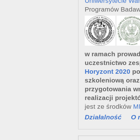
Uniwersytecie Wa
Programów Badawc
w ramach prowad
uczestnictwo ze
Horyzont 2020
po
szkoleniową
oraz
przygotowania w
realizacji projek
jest ze środków
M
Działalność
O 