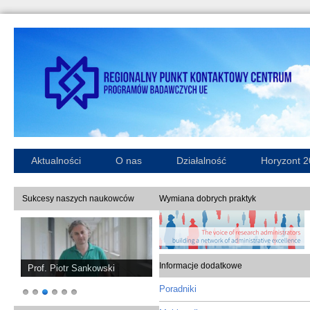
Aktualności
O nas
Działalność
Horyzont 
Sukcesy naszych naukowców
Wymiana dobrych praktyk
Informacje dodatkowe
Prof. Piotr Sankowski
Poradniki