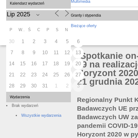
Multimedia
Kalendarz wydarzeń
Granty i stypendia
Bieżące oferty
P
W
Ś
C
P
S
N
30
1
2
3
4
5
6
7
8
9
10
11
12
13
[Spotkanie on
19 na realiza
14
15
16
17
18
19
20
Horyzont 2020
21
22
23
24
25
26
27
21 grudnia 202
28
29
30
31
1
2
3
Wydarzenia
Regionalny Punkt 
Brak wydarzeń
Badawczych UE pr
Wszystkie wydarzenia
Badawczych UW zap
pandemii COVID-19 
Horyzont 2020 w py