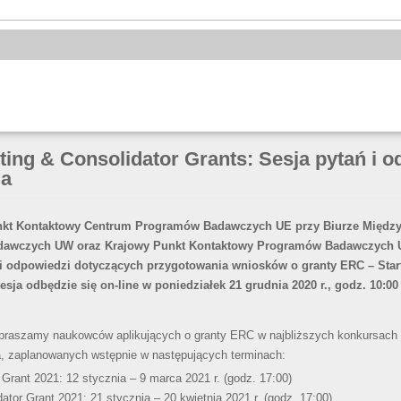
ing & Consolidator Grants: Sesja pytań i o
ia
nkt Kontaktowy Centrum Programów Badawczych UE przy Biurze Międz
awczych UW oraz Krajowy Punkt Kontaktowy Programów Badawczych U
 i odpowiedzi dotyczących przygotowania wniosków o granty ERC – Start
esja odbędzie się on-line w poniedziałek 21 grudnia 2020 r., godz. 10:00 
praszamy naukowców aplikujących o granty ERC w najbliższych konkursach
, zaplanowanych wstępnie w następujących terminach:
Grant 2021: 12 stycznia – 9 marca 2021 r. (godz. 17:00)
tor Grant 2021: 21 stycznia – 20 kwietnia 2021 r. (godz. 17:00).