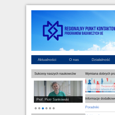
Aktualności
O nas
Działalność
Sukcesy naszych naukowców
Wymiana dobrych pra
Informacje dodatkow
Prof. Piotr Sankowski
Poradniki