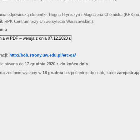
nia odpowiedzą ekspertki: Bogna Hryniszyn i Magdalena Chomicka (KPK) or
nik RPK Centrum przy Uniwersytecie Warszawskim).
ania
ia w PDF – wersja z dnia 07.12.2020 r.
racji:
http://bob.strony.uw.edu.pl/erc-qa/
zie otwarta do
17 grudnia 2020 r. do końca dnia
.
nia
zostanie wysłany w
18 grudnia
bezpośrednio do osób, które
zarejestrują