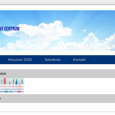
Horyzont 2020
Szkolenia
Kontakt
ktyk
e