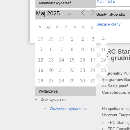
Multimedia
Kalendarz wydarzeń
Granty i stypendia
Bieżące oferty
P
W
Ś
C
P
S
N
28
29
30
1
2
3
4
5
6
7
8
9
10
11
ERC Start
21 grudn
12
13
14
15
16
17
18
19
20
21
22
23
24
25
Regionalny Pu
Programów Bad
26
27
28
29
30
31
1
na Sesję pytań
Wydarzenia
Consolidator. S
Brak wydarzeń
Na spotkanie za
Wszystkie wydarzenia
Horyzont Europa
ERC Starting 
ERC Consolida