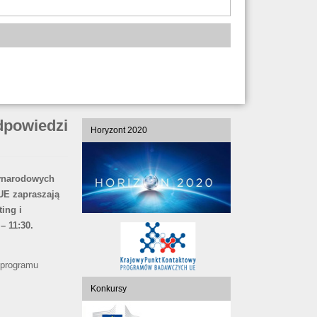
dpowiedzi
Horyzont 2020
ynarodowych
E zapraszają
ing i
– 11:30.
 programu
Konkursy