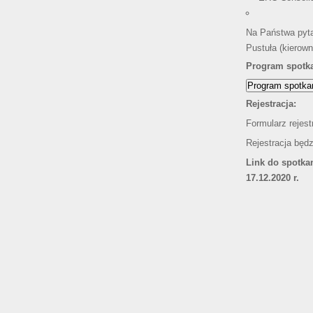
Na Państwa pyta
Pustuła (kierow
Program spotk
Program spotkan
Rejestracja:
Formularz rejest
Rejestracja będ
Link do spotka
17.12.2020 r.