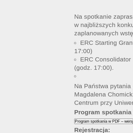
Na spotkanie zapra
w najbliższych konk
zaplanowanych wstę
ERC Starting Grant
17:00)
ERC Consolidator G
(godz. 17:00).
Na Państwa pytania 
Magdalena Chomicka
Centrum przy Uniwe
Program spotkania
Program spotkania w PDF – wersja
Rejestracja: