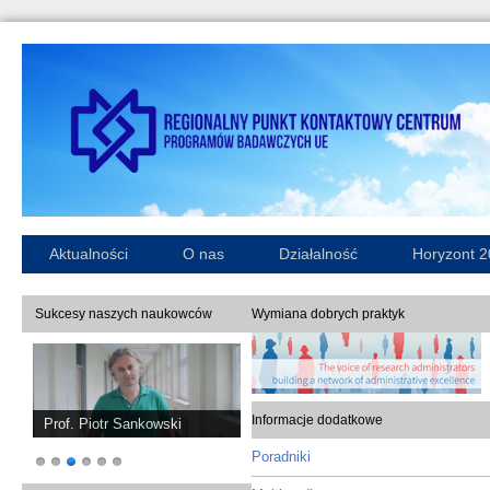
Aktualności
O nas
Działalność
Horyzont 
Sukcesy naszych naukowców
Wymiana dobrych praktyk
Informacje dodatkowe
Prof. Piotr Sankowski
Poradniki