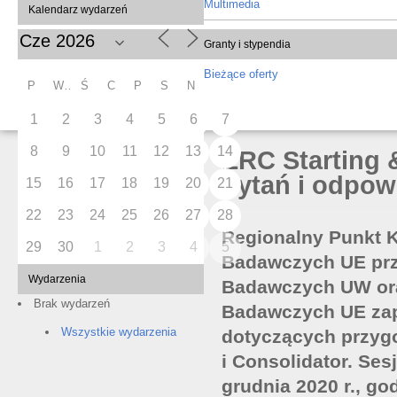
Multimedia
Kalendarz wydarzeń
Granty i stypendia
Bieżące oferty
P
W
Ś
C
P
S
N
1
2
3
4
5
6
7
8
9
10
11
12
13
14
ERC Starting 
pytań i odpow
15
16
17
18
19
20
21
22
23
24
25
26
27
28
Regionalny Punkt 
29
30
1
2
3
4
5
Badawczych UE pr
Wydarzenia
Badawczych UW or
Brak wydarzeń
Badawczych UE zapr
Wszystkie wydarzenia
dotyczących przygo
i Consolidator. Ses
grudnia 2020 r., god