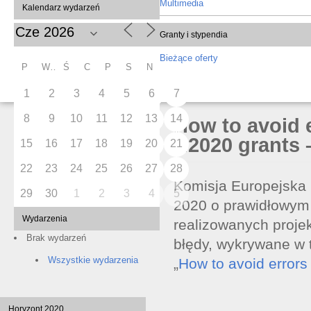
Multimedia
Kalendarz wydarzeń
Granty i stypendia
Bieżące oferty
P
W
Ś
C
P
S
N
1
2
3
4
5
6
7
8
9
10
11
12
13
14
How to avoid 
H2020 grants 
15
16
17
18
19
20
21
22
23
24
25
26
27
28
Komisja Europejska
29
30
1
2
3
4
5
2020 o prawidłowym
Wydarzenia
realizowanych proje
Brak wydarzeń
błędy, wykrywane w 
Wszystkie wydarzenia
„
How to avoid errors
Horyzont 2020