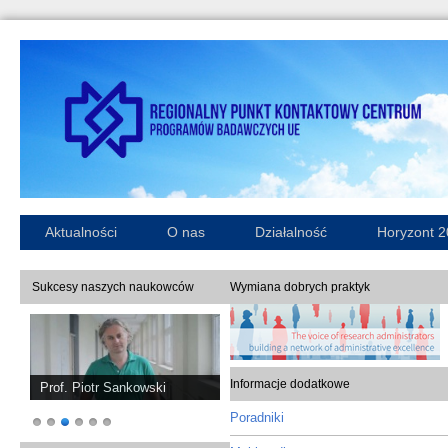
Aktualności
O nas
Działalność
Horyzont 
Sukcesy naszych naukowców
Wymiana dobrych praktyk
Informacje dodatkowe
Prof. Piotr Sankowski
Poradniki