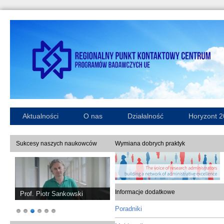
Aktualności
O nas
Działalność
Horyzont 
Sukcesy naszych naukowców
Wymiana dobrych praktyk
Informacje dodatkowe
Prof. Piotr Sankowski
Poradniki