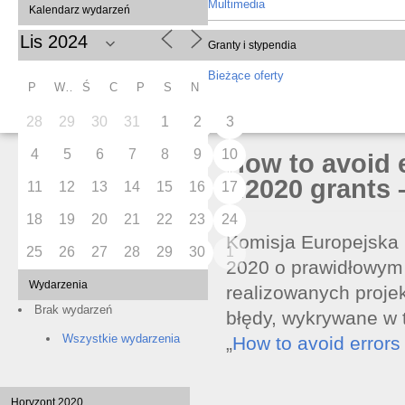
Multimedia
Kalendarz wydarzeń
Granty i stypendia
Bieżące oferty
P
W
Ś
C
P
S
N
28
29
30
31
1
2
3
4
5
6
7
8
9
10
How to avoid 
H2020 grants 
11
12
13
14
15
16
17
18
19
20
21
22
23
24
Komisja Europejska
25
26
27
28
29
30
1
2020 o prawidłowym
Wydarzenia
realizowanych proje
Brak wydarzeń
błędy, wykrywane w 
Wszystkie wydarzenia
„
How to avoid errors
Horyzont 2020