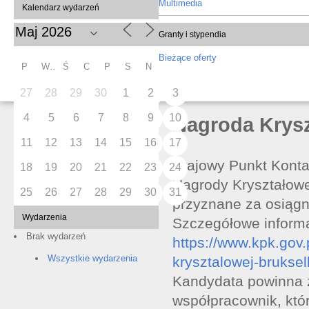
Multimedia
Kalendarz wydarzeń
Granty i stypendia
Bieżące oferty
P
W
Ś
C
P
S
N
27
28
29
30
1
2
3
4
5
6
7
8
9
10
Nagroda Krysz
11
12
13
14
15
16
17
Krajowy Punkt Kont
18
19
20
21
22
23
24
Nagrody Kryształowe
25
26
27
28
29
30
31
przyznane za osiąg
Wydarzenia
Szczegółowe informa
Brak wydarzeń
https://www.kpk.gov
Wszystkie wydarzenia
krysztalowej-bruksel
Kandydata powinna 
współpracownik, któ