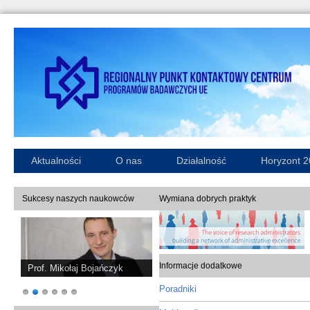
Aktualności
O nas
Działalność
Horyzont 
Sukcesy naszych naukowców
Wymiana dobrych praktyk
Informacje dodatkowe
Prof. Mikołaj Bojańczyk
Poradniki