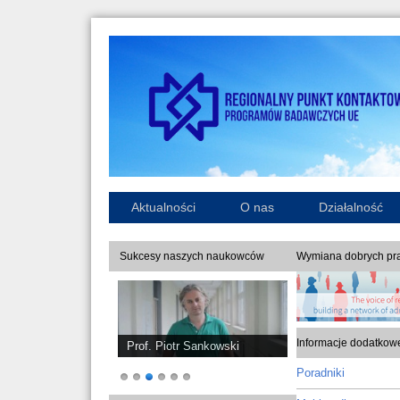
Aktualności
O nas
Działalność
Sukcesy naszych naukowców
Wymiana dobrych pra
Informacje dodatkow
Prof. Piotr Sankowski
Poradniki