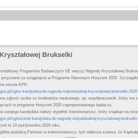
Kryształowej Brukselki
Kontaktowy Programów Badawczych UE wręczy Nagrody Kryształowej Brukse
 przyznane za osiągnięcia w Programie Ramowym Horyzont 2020. Szczegóło
na stronie KPK:
gov.pl/zglos-kandydata-do-nagrody-indywidualnej-krysztalowej-brukselki-2020
na zgłosić osoba ze środowiska naukowego, np. współpracownik, który ma 
ięciach w programie Horyzont 2020 zaproponowanego badacza.
ia swojego kandydata należy wypełnić kwestionariusz, który znajduje na stro
gov.pl/zgloszenie-kandydata-do-nagrody-indywidualnej-krysztalowej-brukselki
zeń to 10 października 2020 roku.
gółów podadzą Państwo w kwestionariuszu, tym większa szansa, że Kapituła