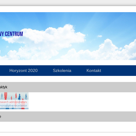
Horyzont 2020
Szkolenia
Kontakt
ktyk
e