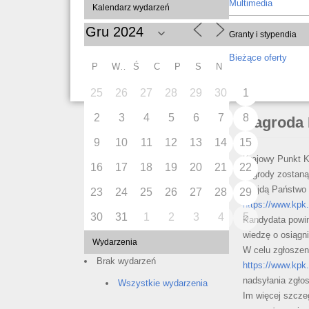
Multimedia
Kalendarz wydarzeń
Granty i stypendia
Bieżące oferty
P
W
Ś
C
P
S
N
25
26
27
28
29
30
1
2
3
4
5
6
7
8
Nagroda 
9
10
11
12
13
14
15
Krajowy Punkt 
16
17
18
19
20
21
22
nagrody zostaną
znajdą Państwo 
23
24
25
26
27
28
29
https://www.kpk.
30
31
1
2
3
4
5
Kandydata powin
wiedzę o osiągn
Wydarzenia
W celu zgłoszen
Brak wydarzeń
https://www.kpk.
nadsyłania zgłos
Wszystkie wydarzenia
Im więcej szcze