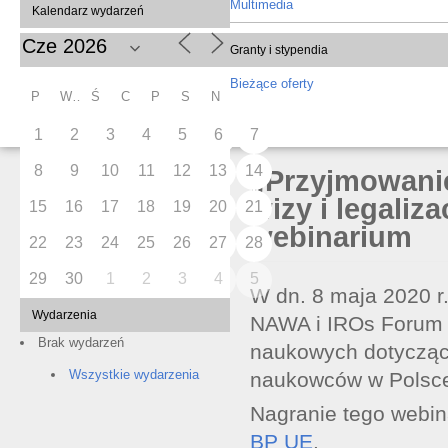
Multimedia
Kalendarz wydarzeń
Granty i stypendia
Bieżące oferty
P
W
Ś
C
P
S
N
1
2
3
4
5
6
7
8
9
10
11
12
13
14
„Przyjmowani
wizy i legaliz
15
16
17
18
19
20
21
webinarium
22
23
24
25
26
27
28
29
30
1
2
3
4
5
W dn. 8 maja 2020 r
Wydarzenia
NAWA i IROs Forum z
Brak wydarzeń
naukowych dotyczący
Wszystkie wydarzenia
naukowców w Polsc
Nagranie tego webin
BP UE
.