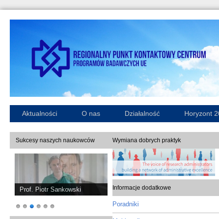
Aktualności
O nas
Działalność
Horyzont 
Sukcesy naszych naukowców
Wymiana dobrych praktyk
Informacje dodatkowe
Prof. Piotr Sankowski
Poradniki