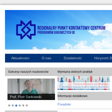
Aktualności
O nas
Działalność
Horyzont 
Sukcesy naszych naukowców
Wymiana dobrych praktyk
Informacje dodatkowe
Prof. Piotr Sankowski
Poradniki