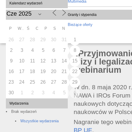
Multimedia
Kalendarz wydarzeń
Granty i stypendia
Bieżące oferty
P
W
Ś
C
P
S
N
26
27
28
29
30
31
1
2
3
4
5
6
7
8
„Przyjmowani
wizy i legaliz
9
10
11
12
13
14
15
webinarium
16
17
18
19
20
21
22
23
24
25
26
27
28
29
W dn. 8 maja 2020 r
30
1
2
3
4
5
6
NAWA i IROs Forum z
naukowych dotyczący
Wydarzenia
naukowców w Polsc
Brak wydarzeń
Nagranie tego webin
Wszystkie wydarzenia
BP UE
.