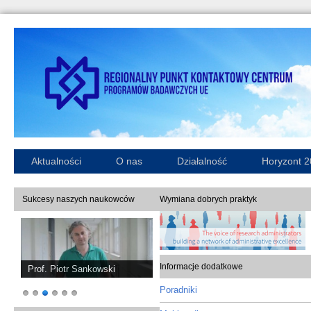
Aktualności
O nas
Działalność
Horyzont 
Sukcesy naszych naukowców
Wymiana dobrych praktyk
Informacje dodatkowe
Prof. Piotr Sankowski
Poradniki