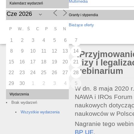
Multimedia
Kalendarz wydarzeń
Granty i stypendia
Bieżące oferty
P
W
Ś
C
P
S
N
1
2
3
4
5
6
7
8
9
10
11
12
13
14
„Przyjmowani
wizy i legaliz
15
16
17
18
19
20
21
webinarium
22
23
24
25
26
27
28
29
30
1
2
3
4
5
W dn. 8 maja 2020 r
Wydarzenia
NAWA i IROs Forum z
Brak wydarzeń
naukowych dotyczący
Wszystkie wydarzenia
naukowców w Polsc
Nagranie tego webin
BP UE
.