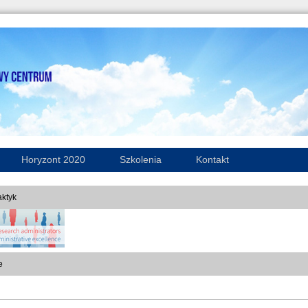
Horyzont 2020
Szkolenia
Kontakt
ktyk
e