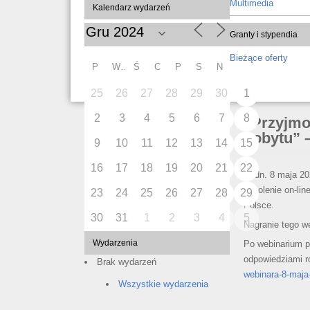
Multimedia
Kalendarz wydarzeń
Granty i stypendia
Bieżące oferty
P
W
Ś
C
P
S
N
25
26
27
28
29
30
1
2
3
4
5
6
7
8
„Przyjmo
pobytu” 
9
10
11
12
13
14
15
16
17
18
19
20
21
22
W dn. 8 maja 20
szkolenie on-li
23
24
25
26
27
28
29
Polsce.
30
31
1
2
3
4
5
Nagranie tego w
Wydarzenia
Po webinarium p
odpowiedziami r
Brak wydarzeń
webinara-8-maja
Wszystkie wydarzenia