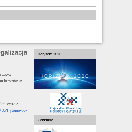
galizacja
Horyzont 2020
nizował
h naukowców w
tóre wraz z
/05/Pytania-do-
Konkursy