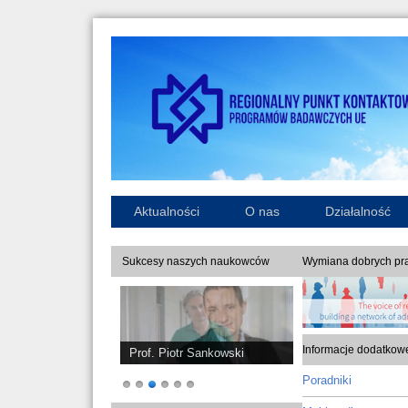
Aktualności
O nas
Działalność
Sukcesy naszych naukowców
Wymiana dobrych pra
Informacje dodatkow
Prof. Piotr Sankowski
Poradniki