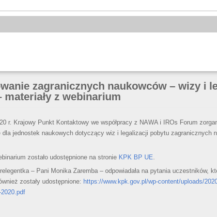
wanie zagranicznych naukowców – wizy i le
– materiały z webinarium
20 r. Krajowy Punkt Kontaktowy we współpracy z NAWA i IROs Forum zorga
ne dla jednostek naukowych dotyczący wiz i legalizacji pobytu zagranicznyc
ebinarium zostało udostępnione na stronie
KPK BP UE
.
relegentka – Pani Monika Zaremba – odpowiadała na pytania uczestników, k
ównież zostały udostępnione:
https://www.kpk.gov.pl/wp-content/uploads/2020
-2020.pdf