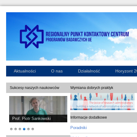
Aktualności
O nas
Działalność
Horyzont 
Sukcesy naszych naukowców
Wymiana dobrych praktyk
Informacje dodatkowe
Dr hab. Katarzyna Marciniak
Poradniki