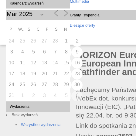
Multimedia
Kalendarz wydarzeń
Granty i stypendia
Bieżące oferty
P
W
Ś
C
P
S
N
24
25
26
27
28
1
2
3
4
5
6
7
8
9
HORIZON Euro
“European Inn
10
11
12
13
14
15
16
Pathfinder and
17
18
19
20
21
22
23
24
25
26
27
28
29
30
Zachęcamy Państwa d
31
1
2
3
4
5
6
WebEx dot. konkursu
Innowacji (EIC): „Pa
Wydarzenia
się 22.04. br. od 9:3
Brak wydarzeń
Link do spotkania zn
Wszystkie wydarzenia
Hasło:
access2603
.