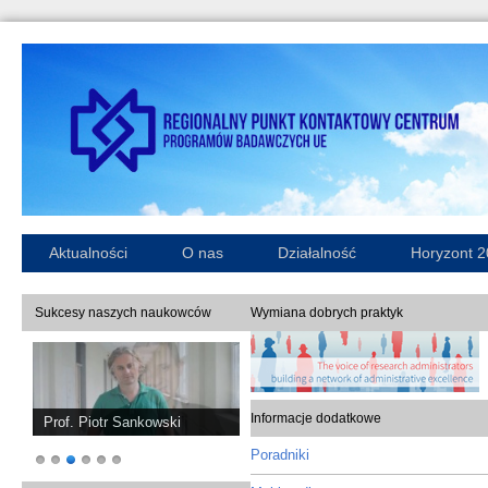
Aktualności
O nas
Działalność
Horyzont 
Sukcesy naszych naukowców
Wymiana dobrych praktyk
Informacje dodatkowe
Prof. Piotr Sankowski
Poradniki