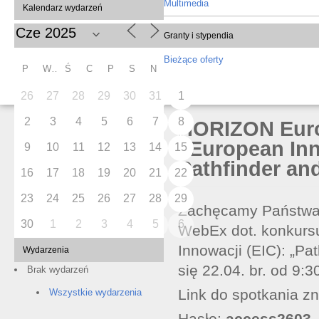
Multimedia
Kalendarz wydarzeń
Granty i stypendia
Bieżące oferty
P
W
Ś
C
P
S
N
26
27
28
29
30
31
1
2
3
4
5
6
7
8
HORIZON Euro
“European Inn
9
10
11
12
13
14
15
Pathfinder and
16
17
18
19
20
21
22
23
24
25
26
27
28
29
Zachęcamy Państwa d
30
1
2
3
4
5
6
WebEx dot. konkursu
Innowacji (EIC): „Pa
Wydarzenia
się 22.04. br. od 9:3
Brak wydarzeń
Link do spotkania zn
Wszystkie wydarzenia
Hasło:
access2603
.