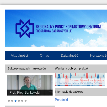
Aktualności
O nas
Działalność
Horyzont 
Sukcesy naszych naukowców
Wymiana dobrych praktyk
Informacje dodatkowe
Prof. Piotr Sankowski
Poradniki