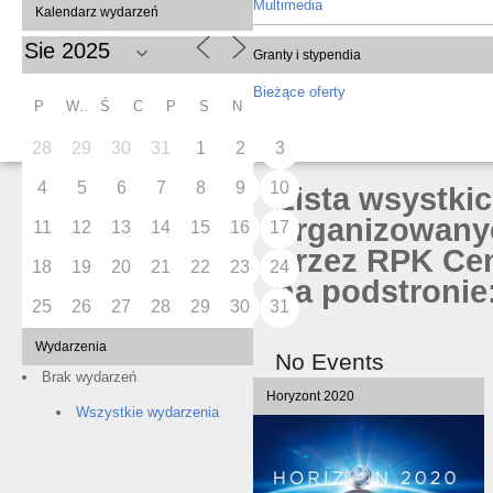
Multimedia
Kalendarz wydarzeń
Granty i stypendia
Bieżące oferty
P
W
Ś
C
P
S
N
28
29
30
31
1
2
3
4
5
6
7
8
9
10
Lista wsystki
organizowany
11
12
13
14
15
16
17
przez RPK Cen
18
19
20
21
22
23
24
na podstronie:
25
26
27
28
29
30
31
Wydarzenia
No Events
Brak wydarzeń
Horyzont 2020
Wszystkie wydarzenia