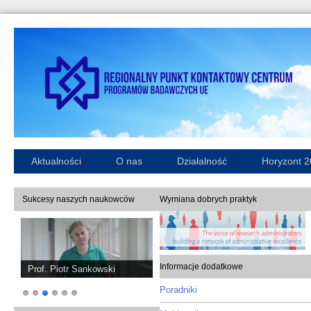
Aktualności
O nas
Działalność
Horyzont 
Sukcesy naszych naukowców
Wymiana dobrych praktyk
Informacje dodatkowe
Prof. Piotr Sankowski
Poradniki