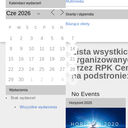
Multimedia
Kalendarz wydarzeń
Granty i stypendia
Bieżące oferty
P
W
Ś
C
P
S
N
1
2
3
4
5
6
7
8
9
10
11
12
13
14
Lista wsystki
organizowany
15
16
17
18
19
20
21
przez RPK Cen
22
23
24
25
26
27
28
na podstronie:
29
30
1
2
3
4
5
Wydarzenia
No Events
Brak wydarzeń
Horyzont 2020
Wszystkie wydarzenia