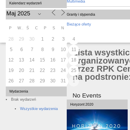
Multimedia
Kalendarz wydarzeń
Granty i stypendia
Bieżące oferty
P
W
Ś
C
P
S
N
28
29
30
1
2
3
4
5
6
7
8
9
10
11
Lista wsystki
organizowany
12
13
14
15
16
17
18
przez RPK Cen
19
20
21
22
23
24
25
na podstronie:
26
27
28
29
30
31
1
Wydarzenia
No Events
Brak wydarzeń
Horyzont 2020
Wszystkie wydarzenia