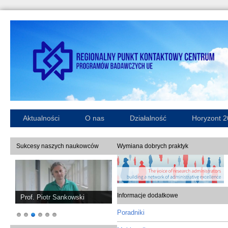
Aktualności
O nas
Działalność
Horyzont 
Sukcesy naszych naukowców
Wymiana dobrych praktyk
Informacje dodatkowe
Prof. Piotr Sankowski
Poradniki