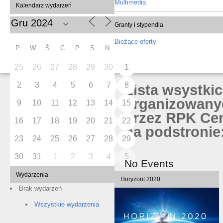
Multimedia
Kalendarz wydarzeń
Granty i stypendia
Bieżące oferty
P
W
Ś
C
P
S
N
25
26
27
28
29
30
1
2
3
4
5
6
7
8
Lista wsystki
organizowany
9
10
11
12
13
14
15
przez RPK Cen
16
17
18
19
20
21
22
na podstronie:
23
24
25
26
27
28
29
30
31
1
2
3
4
5
No Events
Wydarzenia
Horyzont 2020
Brak wydarzeń
Wszystkie wydarzenia