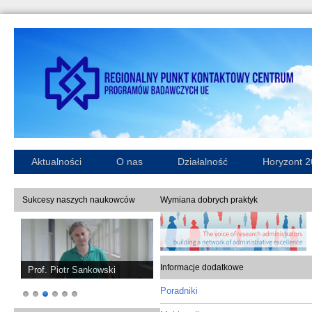
Aktualności
O nas
Działalność
Horyzont 
Sukcesy naszych naukowców
Wymiana dobrych praktyk
Informacje dodatkowe
Prof. Piotr Sankowski
Poradniki