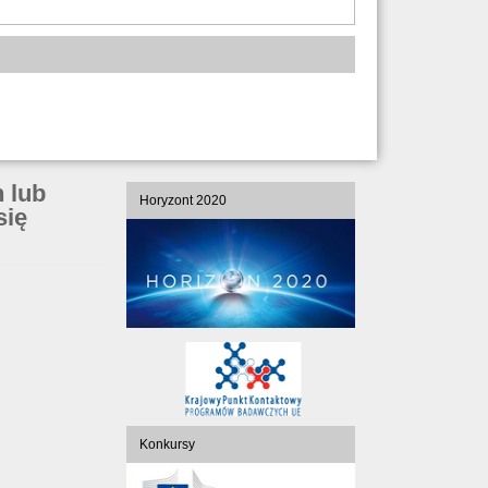
 lub
Horyzont 2020
się
Konkursy