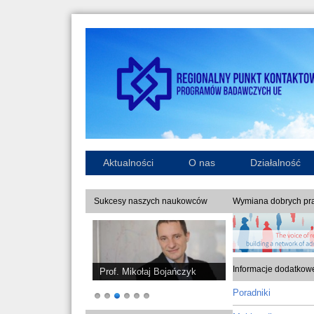
Aktualności
O nas
Działalność
Sukcesy naszych naukowców
Wymiana dobrych pra
Informacje dodatkow
Prof. Piotr Sankowski
Poradniki