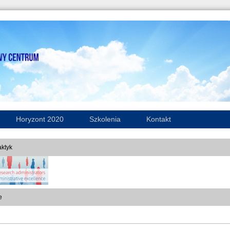
Horyzont 2020
Szkolenia
Kontakt
ktyk
e