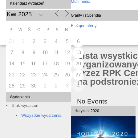
Multimedia
Kalendarz wydarzeń
Granty i stypendia
Bieżące oferty
P
W
Ś
C
P
S
N
31
1
2
3
4
5
6
7
8
9
10
11
12
13
Lista wsystki
organizowany
14
15
16
17
18
19
20
przez RPK Cen
21
22
23
24
25
26
27
na podstronie:
28
29
30
1
2
3
4
Wydarzenia
No Events
Brak wydarzeń
Horyzont 2020
Wszystkie wydarzenia