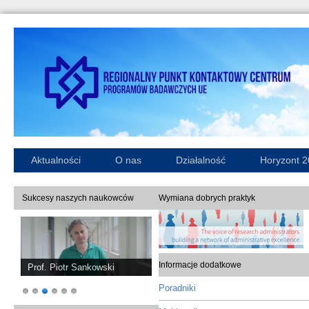
Aktualności
O nas
Działalność
Horyzont 
Sukcesy naszych naukowców
Wymiana dobrych praktyk
Informacje dodatkowe
Prof. Piotr Sankowski
Poradniki