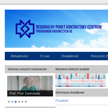
Aktualności
O nas
Działalność
Horyzont 
Sukcesy naszych naukowców
Wymiana dobrych praktyk
Informacje dodatkowe
Prof. Piotr Sankowski
Poradniki