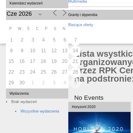
Multimedia
Kalendarz wydarzeń
Granty i stypendia
Bieżące oferty
P
W
Ś
C
P
S
N
1
2
3
4
5
6
7
8
9
10
11
12
13
14
Lista wsystki
organizowany
15
16
17
18
19
20
21
przez RPK Cen
22
23
24
25
26
27
28
na podstronie:
29
30
1
2
3
4
5
Wydarzenia
No Events
Brak wydarzeń
Horyzont 2020
Wszystkie wydarzenia