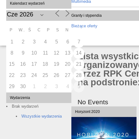
Multimedia
Kalendarz wydarzeń
Granty i stypendia
Bieżące oferty
P
W
Ś
C
P
S
N
1
2
3
4
5
6
7
8
9
10
11
12
13
14
Lista wsystki
organizowany
15
16
17
18
19
20
21
przez RPK Cen
22
23
24
25
26
27
28
na podstronie:
29
30
1
2
3
4
5
Wydarzenia
No Events
Brak wydarzeń
Horyzont 2020
Wszystkie wydarzenia