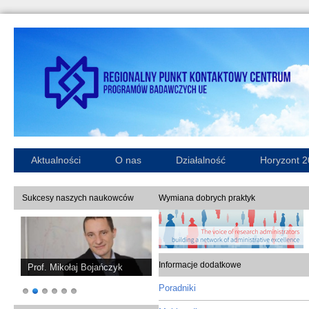
Aktualności
O nas
Działalność
Horyzont 
Sukcesy naszych naukowców
Wymiana dobrych praktyk
Informacje dodatkowe
Prof. Mikołaj Bojańczyk
Poradniki