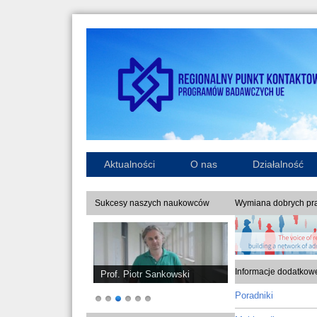
Aktualności
O nas
Działalność
Sukcesy naszych naukowców
Wymiana dobrych pra
Informacje dodatkow
Prof. Piotr Sankowski
Poradniki