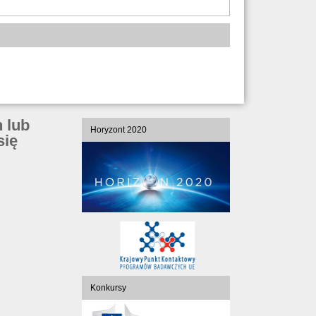
 lub
Horyzont 2020
się
Konkursy