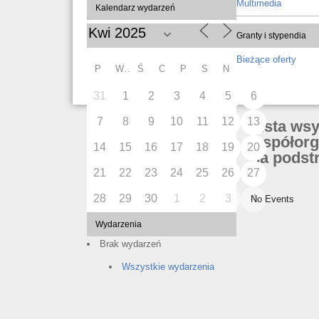
Multimedia
Kalendarz wydarzeń
Granty i stypendia
Bieżące oferty
P
W
Ś
C
P
S
N
31
1
2
3
4
5
6
7
8
9
10
11
12
13
Lista ws
współorg
14
15
16
17
18
19
20
na podstr
21
22
23
24
25
26
27
28
29
30
1
2
3
4
No Events
Wydarzenia
Brak wydarzeń
Wszystkie wydarzenia