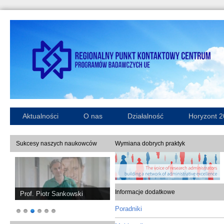
Aktualności
O nas
Działalność
Horyzont 
Sukcesy naszych naukowców
Wymiana dobrych praktyk
Informacje dodatkowe
Prof. Piotr Sankowski
Poradniki