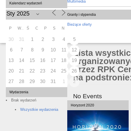
Multimedia
Kalendarz wydarzeń
Granty i stypendia
Bieżące oferty
P
W
Ś
C
P
S
N
30
31
1
2
3
4
5
6
7
8
9
10
11
12
Lista wsystki
organizowany
13
14
15
16
17
18
19
przez RPK Cen
20
21
22
23
24
25
26
na podstronie:
27
28
29
30
31
1
2
Wydarzenia
No Events
Brak wydarzeń
Horyzont 2020
Wszystkie wydarzenia